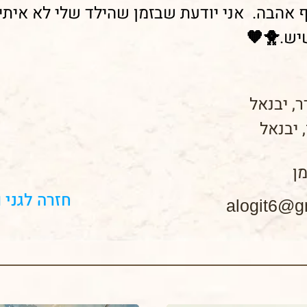
ף אהבה. אני יודעת שבזמן שהילד שלי לא איתי,
שיש.🐥🧡
ר, יבנאל
, יבנאל
ן
חזרה לגני 
alogit6@g