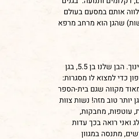
, דקלומים ותנועה. בגנים
לווה אותם במסעם בעולם
שות) שהגן הוא מרחב מרפא
מיומנה של אמא חרדתית-רגועה 😉: בקיץ האחרון עברנו ליבנאל - בזכות החינוך. הבן שלנו בן 5.5, בגן
פון כדי למצוא לו מסגרות:
 מאוד מקווה שגם בית-הספר
ן יותר טוב מזה! נשות צוות
ים, אכפתיות, עוטפות, מחבקות,
ג ואני רואה בכך עדות
ים, מתנסה במגוון