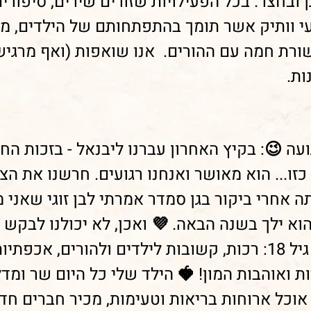
ובחצר. בכל הפעילויות שזורים שירים, סיפורים
ועי וותיק אשר תומך בהתפתחותם של הילדים, מ
ורת חמה עם ההורים. אנו שואפות (ואף מרגי
ות.
 כזו... הוא מאושר ואנחנו רגועים. חרשנו את הצ
ה אחרי ביקור בגן סמדר אמרתי לבן זוגי שאני
 הוא ילך בשנה הבאה. 💜 ואכן, לא יכולנו לבקש ג
שהייתי רוצה שילוו אותו עד גיל 18: רכות, קשובות לילדים ולהור
 ואוהבות המון! 🍓 הילד שלי כל היום שר ומדל
וכל ארוחות בריאות וטעימות, מכיר חברים חדש